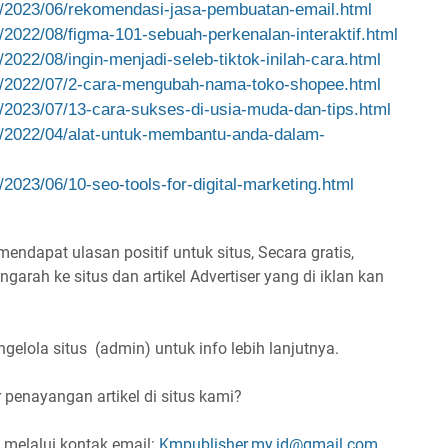
/
2023/06/rekomendasi-jasa-
pembuatan-email.html
/
2022/08/figma-101-sebuah-
perkenalan-interaktif.html
/
2022/08/ingin-menjadi-seleb-
tiktok-inilah-cara.html
/
2022/07/2-cara-mengubah-nama-
toko-shopee.html
/
2023/07/13-cara-sukses-di-
usia-muda-dan-tips.html
/
2022/04/alat-untuk-membantu-
anda-dalam-
/
2023/06/10-seo-tools-for-
digital-marketing.html
dapat ulasan positif untuk situs, Secara gratis,
garah ke situs dan artikel Advertiser yang di iklan kan
lola situs (admin) untuk info lebih lanjutnya.
penayangan artikel di situs kami?
 melalui kontak email:
Kmpublisher.my.id@gmail.com