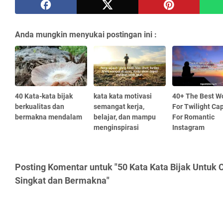
Anda mungkin menyukai postingan ini :
40 Kata-kata bijak
kata kata motivasi
40+ The Best W
berkualitas dan
semangat kerja,
For Twilight Ca
bermakna mendalam
belajar, dan mampu
For Romantic
menginspirasi
Instagram
Posting Komentar untuk "50 Kata Kata Bijak Untuk 
Singkat dan Bermakna"