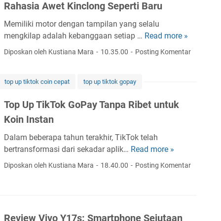
g
Rahasia Awet Kinclong Seperti Baru
r
a
u
Memiliki motor dengan tampilan yang selalu
t
k
mengkilap adalah kebanggaan setiap …
Read more »
T
a
t
i
n
Diposkan oleh Kustiana Mara
10.35.00
Posting Komentar
u
p
S
r
s
u
P
top up tiktok coin cepat
top up tiktok gopay
P
d
u
e
u
s
Top Up TikTok GoPay Tanpa Ribet untuk
r
t
a
Koin Instan
a
K
t
w
o
D
Dalam beberapa tahun terakhir, TikTok telah
a
t
a
bertransformasi dari sekadar aplik…
Read more »
T
t
a
t
o
Diposkan oleh Kustiana Mara
18.40.00
Posting Komentar
a
S
a
p
n
o
d
U
C
l
a
p
a
o
n
T
t
Review Vivo Y17s: Smartphone Sejutaan
P