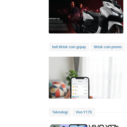
beli tiktok coin gopay
tiktok coin promo
Teknologi
Vivo Y17S