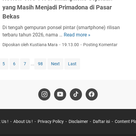
i
P
e
yang Masih Menjadi Primadona di Pasar
k
a
r
T
Bekas
d
t
o
a
Di tengah gempuran ponsel pintar (smartphone) rilisan
u
k
B
terbaru tahun 2026, nama …
Read more »
m
R
G
o
b
e
o
Diposkan oleh Kustiana Mara
19.13.00
Posting Komentar
d
u
v
P
y
h
i
a
M
5
6
7
...
98
Next
Last
a
e
y
o
n
w
T
t
I
V
a
o
n
i
n
r
d
v
p
,
u
o
a
R
s
Y
R
a
t
1
i
h
 Us !
About Us !
Privacy Policy
Disclaimer
Daftar isi
Content Pl
r
7
b
a
i
s
e
s