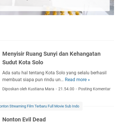
Menyisir Ruang Sunyi dan Kehangatan
Sudut Kota Solo
Ada satu hal tentang Kota Solo yang selalu berhasil
membuat siapa pun rindu un…
Read more »
M
e
Diposkan oleh Kustiana Mara
21.54.00
Posting Komentar
n
y
onton Streaming Film Terbaru Full Movie Sub Indo
i
s
Nonton Evil Dead
i