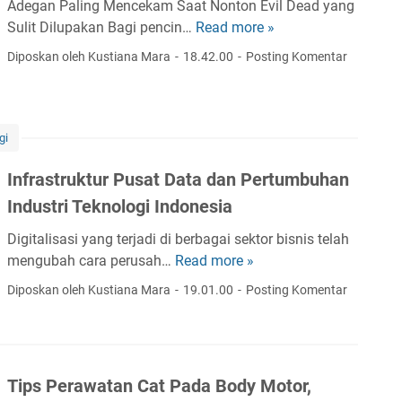
r
Adegan Paling Mencekam Saat Nonton Evil Dead yang
R
Sulit Dilupakan Bagi pencin…
Read more »
N
u
o
Diposkan oleh Kustiana Mara
18.42.00
Posting Komentar
a
n
n
t
g
o
S
n
gi
u
E
n
Infrastruktur Pusat Data dan Pertumbuhan
v
y
i
Industri Teknologi Indonesia
i
l
d
Digitalisasi yang terjadi di berbagai sektor bisnis telah
D
a
mengubah cara perusah…
Read more »
I
e
n
n
a
Diposkan oleh Kustiana Mara
19.01.00
Posting Komentar
K
f
d
e
r
h
a
a
s
Tips Perawatan Cat Pada Body Motor,
n
t