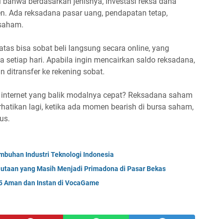
 bahwa berdasarkan jenisnya, investasi reksa dana
en. Ada reksadana pasar uang, pendapatan tetap,
saham.
tas bisa sobat beli langsung secara online, yang
setiap hari. Apabila ingin mencairkan saldo reksadana,
an ditransfer ke rekening sobat.
i internet yang balik modalnya cepat? Reksadana saham
hatikan lagi, ketika ada momen bearish di bursa saham,
us.
umbuhan Industri Teknologi Indonesia
jutaan yang Masih Menjadi Primadona di Pasar Bekas
25 Aman dan Instan di VocaGame