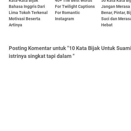
Kata-Kata Bijak
40+ The Best Words
50 Kata Kata Bi
Bahasa Inggris Dari
For Twilight Captions
Jangan Merasa 
Lima Tokoh Terkenal
For Romantic
Benar, Pintar, Bi
Motivasi Beserta
Instagram
Suci dan Meras
Artinya
Hebat
Posting Komentar untuk "10 Kata Bijak Untuk Suam
istrinya singkat tapi dalam "