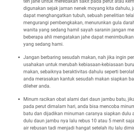
teh jahe untuk meredakan sakit pada perut atau k
digunakan sejak jaman nenek moyang kita dahulu, 
dapat menghangatkan tubuh, sebuah penelitian tel
mengurangi pembengkakan, menurunkan gula darah d
wanita yang sedang hamil sayah saranin jangan me
beberapa ahli mengatakan jahe dapat menimbulkan
yang sedang hami.
Jangan berbaring sesudah makan, nah jika ingin pe
usahakan untuk merubah kebiasaan-kebiasaan buruk
makan, sebaiknya beraktivitas dahulu seperti berolah
anda merasakan kantuk sesudah makan siapkan ban
dileher anda.
Minum racikan obat alami dari daun jambu batu, j
pada perut dimalam hari, anda bisa mencoba minu
batu dan dijadikan minuman caranya siapkan dulu a
dulu daun jambu nya lalu rebus 10 atau 5 menit saja
air rebusan tadi menjadi hangat setelah itu lalu di