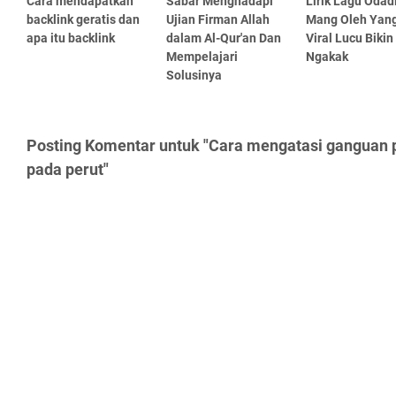
Cara mendapatkan
Sabar Menghadapi
Lirik Lagu Odad
backlink geratis dan
Ujian Firman Allah
Mang Oleh Yang
apa itu backlink
dalam Al-Qur'an Dan
Viral Lucu Bikin
Mempelajari
Ngakak
Solusinya
Posting Komentar untuk "Cara mengatasi ganguan 
pada perut"