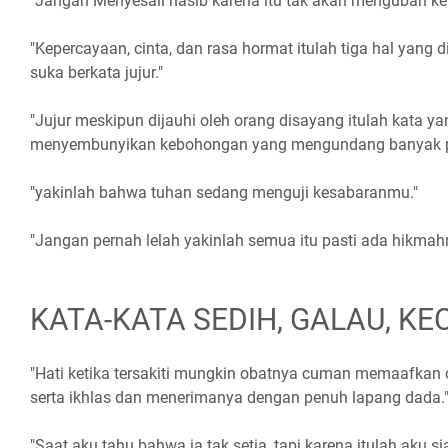
"Jangan Menyesali nasib karena itu tak akan mengubah ke
"Kepercayaan, cinta, dan rasa hormat itulah tiga hal yang 
suka berkata jujur."
"Jujur meskipun dijauhi oleh orang disayang itulah kata ya
menyembunyikan kebohongan yang mengundang banyak pu
"yakinlah bahwa tuhan sedang menguji kesabaranmu."
"Jangan pernah lelah yakinlah semua itu pasti ada hikmah
KATA-KATA SEDIH, GALAU, K
"Hati ketika tersakiti mungkin obatnya cuman memaafkan 
serta ikhlas dan menerimanya dengan penuh lapang dada.
"Saat aku tahu bahwa ia tak setia, tapi karena itulah aku si