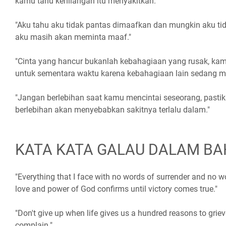
kamu tahu kehilangan itu menyakitkan."
"Aku tahu aku tidak pantas dimaafkan dan mungkin aku ti
aku masih akan meminta maaf."
"Cinta yang hancur bukanlah kebahagiaan yang rusak, kam
untuk sementara waktu karena kebahagiaan lain sedang 
"Jangan berlebihan saat kamu mencintai seseorang, past
berlebihan akan menyebabkan sakitnya terlalu dalam."
KATA KATA GALAU DALAM BA
"Everything that I face with no words of surrender and no wo
love and power of God confirms until victory comes true."
"Don't give up when life gives us a hundred reasons to grieve
complain."