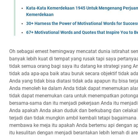
Kata-Kata Kemerdekaan 1945 Untuk Mengenang Perjuan
Kemerdekaan
30+ Harness the Power of Motivational Words for Succes
67+ Motivational Words and Quotes that Inspire You to B
Oh sebagai ernest hemingway mencatat dunia istirahat semua orang dan sesudahnya banyak lebih kuat di tempat yang rusak tapi saya pertanyaannya adalah mengapa tidak semua orang bagi saya itu datang ke strategi yang Anda gunakan sebenarnya tidak ada apa-apa baik atau buruk secara objektif tidak ada apa pun yang terjadi pada Anda yang tidak bisa diatasi tidak ada apapun itu bisa terjadi apa saja padamu saat itu Anda menoleh ke dalam Anda tidak dapat menemukan alasan untuk mengatasi Anda tidak dapat menemukan cara untuk menempatkan potongan-potongan itu kembali bersama-sama dan itu menjadi pekerjaan Anda itu menjadi benar-benar naik untuk Anda apakah Anda akan duduk dan berkubang dan celakalah aku karena apa terjadi, terjadi dan tidak mungkin ambil kembali tetapi bagaimana Anda merespons apa Anda membawa ke meja itu apakah Anda bertemu api dengan api apakah Anda memenuhi itu kesulitan dengan menjadi berantakan lebih lemah di area yang rusak atau Anda mengikat mereka dan memperbaikinya dan itu menjadi seperti las yang benar-benar membuat Anda lebih kuat adalah pilihan dan itu pilihan hanya Anda yang bisa menjadikannya sebagai Stephen Kata Hawking ketika Anda tidak mengeluh siapa pun ingin membantu Anda ada banyak hal dalam hidup Anda apakah Anda punya alasan untuk itu mengeluh tentang Anda punya alasan untuk kesal dengan hal-hal yang ada terjadi padamu hal yang paling menyeramkan tentang alasan apakah mereka valid ada juta alasan mengapa Anda harus bisa menyerah ada sejuta alasan mengapa Anda tidak perlu mencoba hal itu yang membuatmu hancur, kau seharusnya diizinkan hanya duduk di tanah dan inilah hal itu hak Anda, Anda memiliki setiap alasan untuk melakukannya dan mungkin orang tidak akan melakukannya bahkan kurang memikirkan Anda tapi inilah kebenaran mengapa mereka menjadi lebih lemah atau lebih kuat di tempat-tempat itu bangkrut dan itu pilihan bagaimana Anda Reaksi bergerak maju berita baiknya adalah hal terbaik yang bisa Anda lakukan menjadi lebih kuat adalah mencintai diri sendiri dan sebagai Kamal Ravi Kahn berkata, “Cintai dirimu sendiri sebuah latihan yang orang pikir itu sesuatu yang akan terasa benar itu itu akan terasa alami bahwa Anda hanya akan berbelok ke dalam dan itu dia percikan cinta dan sukacita untuk dirimu sendiri di dalam diri Anda dan kebenaran itu hanya saja bukan pengalaman manusia yang tidak cara kerjanya akan ada suara di dalam kepala Anda dan itu akan terjadi menyalahkanmu itu akan mengatakan bahwa itu milikmu kesalahan dan tidak peduli berapa kali orang-orang di luar memberitahumu itu Tidak benar bahwa hal ini terjadi Anda yang bukan Anda itu tidak mendefinisikan Anda akan ada suara yang terjadi untuk memberitahu Anda bahwa itu dan itu di mana Anda harus kembali pada proses di situlah Anda harus menyadarinya Anda benar-benar harus berlatih mencintai diri sendiri dan tidak apa-apa kalau tidak apa pun yang terjadi pasti ada tidak ada yang membatalkan bahwa Anda layak untuk cinta Anda sendiri tetapi Anda punya untuk mempraktikkannya, Anda harus mau untuk melakukannya, Anda harus bersedia untuk melakukannya dalam repetisi Anda harus tahu bahwa itu tidak akan terasa benar tetapi Anda harus melakukannya tahu di sisi lain itu adalah a visi hidup Anda di mana Anda sebenarnya cintai dirimu sendiri karena kamu mengambil waktu untuk mengatakannya Anda mengambil waktu untuk berlatihlah, kamu mengambil waktu untuk duduk di sana dan merasa bodoh dan mengatakan bahwa Anda cintai dirimu sendiri dan terkadang hanya menempatkan dalam pekerjaan adalah apa yang perlu Anda lakukan menjadi kuat jadi dimasukkan ke dalam pekerjaan fakta bahwa kau masih hidup aku masih di bumi ini meskipun itu telah menantang dan kasar dan terkadang Anda berkecil hati dan tidak terinspirasi terus berjalan Tuhan punya rencana Anda akan tumbuh melalui apa yang Anda lalui semuanya yang Anda alami pada suatu saat tidak masuk akal bagimu sekarang pada titik tertentu Tuhan akan mengungkapkan kepada Anda mengapa semua masalah ini menantang dan masalah terus muncul dan apa Anda seharusnya belajar dari itu Anda akan tumbuh melalui apa yang Anda lalui karena Anda pergi tidur di malam hari tidak berarti Anda sedang beristirahat karena sudah dekat matamu di malam hari dan Anda tidur secara fisik tidak berarti Anda benar-benar sedang beristirahat dan alasan mengapa Anda tidak beristirahat adalah karena selagi kamu bangun segala sesuatu di setiap tubuh yang ada di dan sekitar hidup Anda begitu penuh dengan masalah masalah disfungsi rasa tidak aman negativitas pikiran Anda ada dalam roh Anda ada dalam kekacauan ada masalah dan argumen masalah berteriak berteriak disfungsi semua omong kosong ini terjadi sepanjang hari setiap hari jadi ketika Anda pergi ke tidur di malam hari kamu tidak beristirahat banyak orang akan mengatakan aku mencintai diriku sendiri apakah kamu benar-benar mencintai dirimu sendiri adalah hal yang Anda lakukan dan orang-orang yang bergaul dengan Anda dan tempat dan lingkaran tempat Anda berada bepergian apakah itu mencerminkan seseorang yang benar-benar mencintai diri sendiri jika kamu mencintai sendiri mengapa Anda bercinta dengan mereka tipe orang yang Anda kenal apa mereka katakan tentang Anda di belakang Anda, Anda tahu mereka cemburu dan iri pada siapa Anda dan hal-hal yang Anda dapatkan terjadi dalam hidup Anda dalam karier Anda, Anda tahu bahwa mereka tidak menyukai Anda dan mereka menjelaskan bahwa mereka telah mengirim Anda setiap tanda dibayangkan bahwa mereka mungkin dapat mengirim Anda dan karena kau sangat ingin memilikinya orang-orang di sekitar Anda dan dalam hidup Anda, Anda terus kembali Anda terus menunjukkan terserah semua yang mereka undang untuk Anda mengetahui apa yang mereka katakan tentang Anda Saya tidak memberitakan separatisme yang saya inginkan sekelompok orang untuk sendirian di rumah tidak melakukan apa-apa tanpa teman tanpa keluarga dan tidak ada hubungannya saya katakan di saat ini Anda sudah cukup tua dan dewasa cukup untuk memahami perbedaan orang baik dan orang jahat dan kapan Anda bergaul dengan kegelapan negatif dan disfungsional orang yang tidak bisa berharap diri Anda pergi tidur di malam hari dan istirahatlah yang tidak bisa Anda harapkan merasa baik tentang hari Anda saat Anda termasuk negatif dan disfungsional orang di hari Anda jadi apa yang Anda tumbuh dewasa dengan begitu apa teman masa kecil mereka jadi apa keluarga mereka kita punya tanggung jawab untuk berjalan ke arah itu kedamaian aku ingin tertawa aku ingin tersenyum Saya ingin menikmati diri sendiri yang sebenarnya saya inginkan untuk merasa baik tentang orang-orang yang ada di sekitar saya Anda memiliki itu sebagai pilihan Anda sebenarnya kamu tidak bangun di pagi dan disfungsi negatif masalah dan masalah hanya muncul secara acak ini adalah orang-orang yang Anda miliki memutuskan untuk memasukkan dalam hidup Anda jadi hasil hari Anda jam Anda menit min