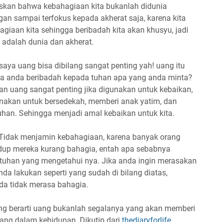
askan bahwa kebahagiaan kita bukanlah didunia
ngan sampai terfokus kepada akherat saja, karena kita
iaan kita sehingga beribadah kita akan khusyu, jadi
a adalah dunia dan akherat.
aya uang bisa dibilang sangat penting yah! uang itu
tika anda beribadah kepada tuhan apa yang anda minta?
dan uang sangat penting jika digunakan untuk kebaikan,
unakan untuk bersedekah, memberi anak yatim, dan
tuhan. Sehingga menjadi amal kebaikan untuk kita.
a Tidak menjamin kebahagiaan, karena banyak orang
idup mereka kurang bahagia, entah apa sebabnya
a tuhan yang mengetahui nya. Jika anda ingin merasakan
a lakukan seperti yang sudah di bilang diatas,
da tidak merasa bahagia.
ng berarti uang bukanlah segalanya yang akan memberi
uang dalam kehidupan. Dikutip dari
thediaryforlife
.