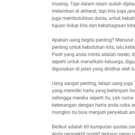
masing. Tapi dalam islam sudah dijel
melainkan di akherat, tapi kita juga ja
juga membutuhkan dunia, untuk kebahag
tujuan hidup kita dan kebahagiaan kit
Apakah uang begitu penting? Menurut s
penting untuk kebutuhan kita, lalu ke
Pasti yang anda minta adalah rezeki, 
seperti untuk menafkahi keluarga, dig
digunakan di jalan yang diridhai oleh 
Uang sangat penting, tetapi uang jug
yang memiliki harta yang berlimpah h
sehingga mereka seperti itu, yah cum
ketenangan dengan harta anda coba and
mungkin itu bisa menjadi penyebab an
Berikut adalah 60 kumpulan quotes ya
Anda perspektif positif tentang peran 