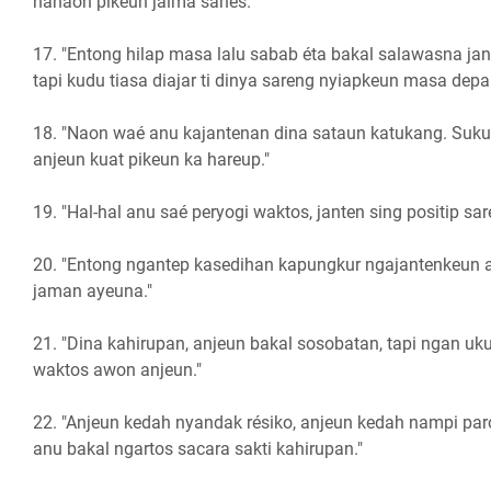
nanaon pikeun jalma sanés."
17. "Entong hilap masa lalu sabab éta bakal salawasna jan
tapi kudu tiasa diajar ti dinya sareng nyiapkeun masa depa
18. "Naon waé anu kajantenan dina sataun katukang. Suku
anjeun kuat pikeun ka hareup."
19. "Hal-hal anu saé peryogi waktos, janten sing positip sar
20. "Entong ngantep kasedihan kapungkur ngajantenkeun 
jaman ayeuna."
21. "Dina kahirupan, anjeun bakal sosobatan, tapi ngan ukur
waktos awon anjeun."
22. "Anjeun kedah nyandak résiko, anjeun kedah nampi pa
anu bakal ngartos sacara sakti kahirupan."