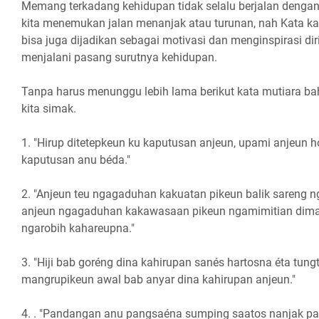
Memang terkadang kehidupan tidak selalu berjalan denga
kita menemukan jalan menanjak atau turunan, nah Kata kat
bisa juga dijadikan sebagai motivasi dan menginspirasi dir
menjalani pasang surutnya kehidupan.
Tanpa harus menunggu lebih lama berikut kata mutiara b
kita simak.
1. "Hirup ditetepkeun ku kaputusan anjeun, upami anjeun 
kaputusan anu béda."
2. "Anjeun teu ngagaduhan kakuatan pikeun balik sareng n
anjeun ngagaduhan kakawasaan pikeun ngamimitian dima
ngarobih kahareupna."
3. "Hiji bab goréng dina kahirupan sanés hartosna éta tungt
mangrupikeun awal bab anyar dina kahirupan anjeun."
4. . "Pandangan anu pangsaéna sumping saatos nanjak pal