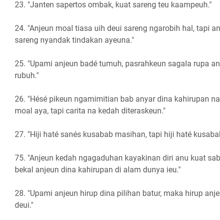
23. "Janten sapertos ombak, kuat sareng teu kaampeuh."
24. "Anjeun moal tiasa uih deui sareng ngarobih hal, tapi anj
sareng nyandak tindakan ayeuna."
25. "Upami anjeun badé tumuh, pasrahkeun sagala rupa a
rubuh."
26. "Hésé pikeun ngamimitian bab anyar dina kahirupan nal
moal aya, tapi carita na kedah diteraskeun."
27. "Hiji haté sanés kusabab masihan, tapi hiji haté kusabab 
75. "Anjeun kedah ngagaduhan kayakinan diri anu kuat saba
bekal anjeun dina kahirupan di alam dunya ieu."
28. "Upami anjeun hirup dina pilihan batur, maka hirup anj
deui."