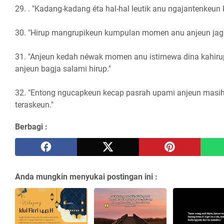
29. . "Kadang-kadang éta hal-hal leutik anu ngajantenkeun 
30. "Hirup mangrupikeun kumpulan momen anu anjeun jaga
31. "Anjeun kedah néwak momen anu istimewa dina kahir
anjeun bagja salami hirup."
32. "Entong ngucapkeun kecap pasrah upami anjeun masih
teraskeun."
Berbagi :
Anda mungkin menyukai postingan ini :