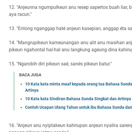
12. "Anjeunna ngumpulkeun anu resep sapertos buah liar, 
aya racun."
13. "Entong nganggap haté anjeun kasepian, anggap éta sal
14. "Mangrupikeun kameunangan anu alit anu masihan an
pikeun ngahontal hal-hal anu langkung ageung dina kahiru
15. "Ngarobih diri pikeun saé, sanés pikeun batur."
BACA JUGA
10 Kata kata minta maaf kepada orang tua Bahasa Sund
Artinya
10 Kata kata Sindiran Bahasa Sunda Singkat dan Artinya
Contoh Ucapan Ulang Tahun untuk Ibu Bahasa Sunda dan
16. "Anjeun anu nyiptakeun kahirupan anjeun nyalira saren