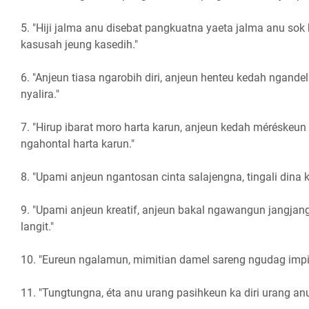
5. "Hiji jalma anu disebat pangkuatna yaeta jalma anu so
kasusah jeung kasedih."
6. "Anjeun tiasa ngarobih diri, anjeun henteu kedah ngande
nyalira."
7. "Hirup ibarat moro harta karun, anjeun kedah méréskeun
ngahontal harta karun."
8. ​​"Upami anjeun ngantosan cinta salajengna, tingali dina 
9. "Upami anjeun kreatif, anjeun bakal ngawangun jangjang
langit."
10. "Eureun ngalamun, mimitian damel sareng ngudag impi
11. "Tungtungna, éta anu urang pasihkeun ka diri urang anu 