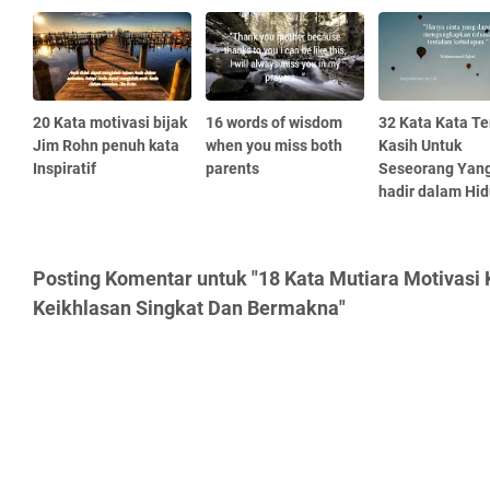
20 Kata motivasi bijak
16 words of wisdom
32 Kata Kata T
Jim Rohn penuh kata
when you miss both
Kasih Untuk
Inspiratif
parents
Seseorang Yang
hadir dalam Hi
Posting Komentar untuk "18 Kata Mutiara Motivasi
Keikhlasan Singkat Dan Bermakna"