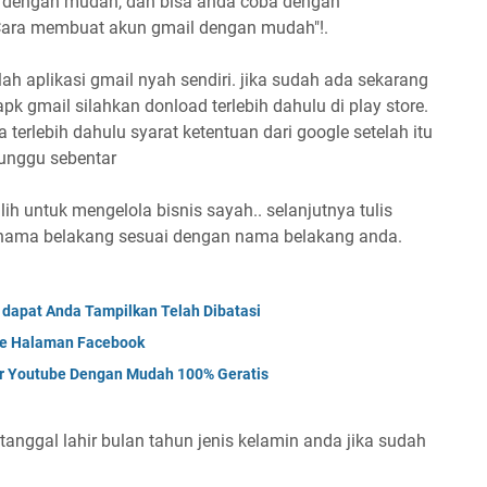
 dengan mudah, dan bisa anda coba dengan
 Cara membuat akun gmail dengan mudah"!.
h aplikasi gmail nyah sendiri. jika sudah ada sekarang
pk gmail silahkan donload terlebih dahulu di play store.
terlebih dahulu syarat ketentuan dari google setelah itu
 tunggu sebentar
ilih untuk mengelola bisnis sayah.. selanjutnya tulis
nama belakang sesuai dengan nama belakang anda.
 dapat Anda Tampilkan Telah Dibatasi
me Halaman Facebook
r Youtube Dengan Mudah 100% Geratis
 tanggal lahir bulan tahun jenis kelamin anda jika sudah