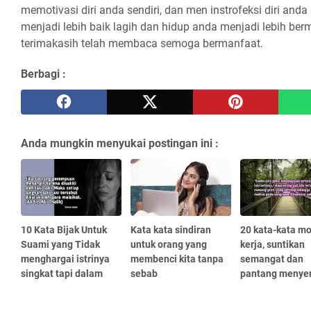
memotivasi diri anda sendiri, dan men instrofeksi diri and
menjadi lebih baik lagih dan hidup anda menjadi lebih be
terimakasih telah membaca semoga bermanfaat.
Berbagi :
Anda mungkin menyukai postingan ini :
10 Kata Bijak Untuk
Kata kata sindiran
20 kata-kata mo
Suami yang Tidak
untuk orang yang
kerja, suntikan
menghargai istrinya
membenci kita tanpa
semangat dan
singkat tapi dalam
sebab
pantang menye