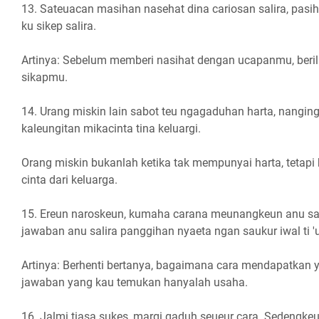
13. Sateuacan masihan nasehat dina cariosan salira, pa
ku sikep salira.
Artinya: Sebelum memberi nasihat dengan ucapanmu, beril
sikapmu.
14. Urang miskin lain sabot teu ngagaduhan harta, nangin
kaleungitan mikacinta tina keluargi.
Orang miskin bukanlah ketika tak mempunyai harta, tetapi k
cinta dari keluarga.
15. Ereun naroskeun, kumaha carana meunangkeun anu sa
jawaban anu salira panggihan nyaeta ngan saukur iwal ti '
Artinya: Berhenti bertanya, bagaimana cara mendapatkan
jawaban yang kau temukan hanyalah usaha.
16. Jalmi tiasa sukes, margi gaduh seueur cara. Sedengkeu